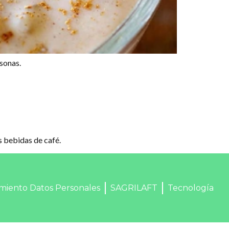
rsonas.
s bebidas de café.
miento Datos Personales
SAGRILAFT
Tecnología